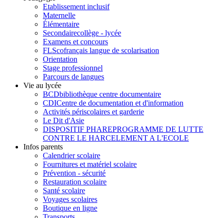
Etablissement inclusif
Maternelle
Élémentaire
Secondaire
collège - lycée
Examens et concours
FLSco
français langue de scolarisation
Orientation
Stage professionnel
Parcours de langues
Vie au lycée
BCD
bibliothèque centre documentaire
CDI
Centre de documentation et d'information
Activités périscolaires et garderie
Le Dit d'Asie
DISPOSITIF PHARE
PROGRAMME DE LUTTE
CONTRE LE HARCELEMENT A L'ECOLE
Infos parents
Calendrier scolaire
Fournitures et matériel scolaire
Prévention - sécurité
Restauration scolaire
Santé scolaire
Voyages scolaires
Boutique en ligne
Transports