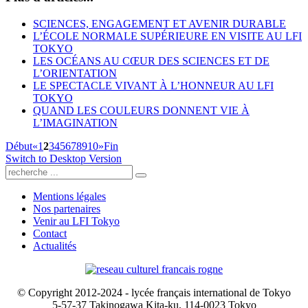
SCIENCES, ENGAGEMENT ET AVENIR DURABLE
L’ÉCOLE NORMALE SUPÉRIEURE EN VISITE AU LFI
TOKYO
LES OCÉANS AU CŒUR DES SCIENCES ET DE
L’ORIENTATION
LE SPECTACLE VIVANT À L’HONNEUR AU LFI
TOKYO
QUAND LES COULEURS DONNENT VIE À
L’IMAGINATION
Début
«
1
2
3
4
5
6
7
8
9
10
»
Fin
Switch to Desktop Version
Mentions légales
Nos partenaires
Venir au LFI Tokyo
Contact
Actualités
© Copyright 2012-2024 - lycée français international de Tokyo
5-57-37 Takinogawa Kita-ku, 114-0023 Tokyo