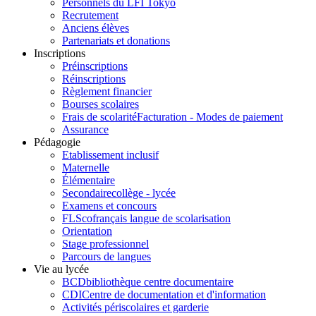
Personnels du LFI Tokyo
Recrutement
Anciens élèves
Partenariats et donations
Inscriptions
Préinscriptions
Réinscriptions
Règlement financier
Bourses scolaires
Frais de scolarité
Facturation - Modes de paiement
Assurance
Pédagogie
Etablissement inclusif
Maternelle
Élémentaire
Secondaire
collège - lycée
Examens et concours
FLSco
français langue de scolarisation
Orientation
Stage professionnel
Parcours de langues
Vie au lycée
BCD
bibliothèque centre documentaire
CDI
Centre de documentation et d'information
Activités périscolaires et garderie