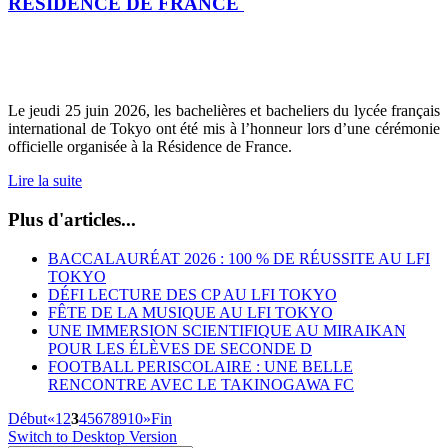
RÉSIDENCE DE FRANCE
Le jeudi 25 juin 2026, les bachelières et bacheliers du lycée français
international de Tokyo ont été mis à l’honneur lors d’une cérémonie
officielle organisée à la Résidence de France.
Lire la suite
Plus d'articles...
BACCALAURÉAT 2026 : 100 % DE RÉUSSITE AU LFI
TOKYO
DÉFI LECTURE DES CP AU LFI TOKYO
FÊTE DE LA MUSIQUE AU LFI TOKYO
UNE IMMERSION SCIENTIFIQUE AU MIRAIKAN
POUR LES ÉLÈVES DE SECONDE D
FOOTBALL PERISCOLAIRE : UNE BELLE
RENCONTRE AVEC LE TAKINOGAWA FC
Début
«
1
2
3
4
5
6
7
8
9
10
»
Fin
Switch to Desktop Version