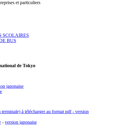
reprises et particuliers
 SCOLAIRES
DE BUS
rnational de Tokyo
ion japonaise
se
a terminale) à télécharger au format pdf - version
e
-
version japonaise