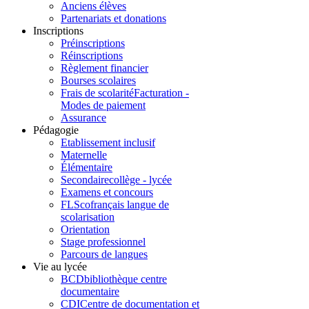
Anciens élèves
Partenariats et donations
Inscriptions
Préinscriptions
Réinscriptions
Règlement financier
Bourses scolaires
Frais de scolarité
Facturation -
Modes de paiement
Assurance
Pédagogie
Etablissement inclusif
Maternelle
Élémentaire
Secondaire
collège - lycée
Examens et concours
FLSco
français langue de
scolarisation
Orientation
Stage professionnel
Parcours de langues
Vie au lycée
BCD
bibliothèque centre
documentaire
CDI
Centre de documentation et