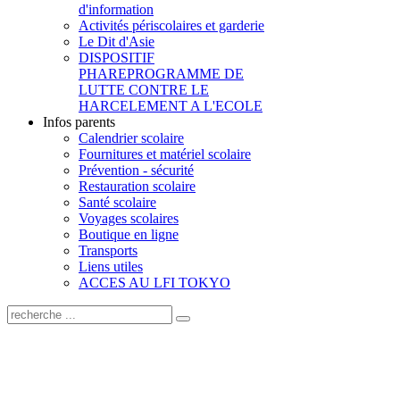
d'information
Activités périscolaires et garderie
Le Dit d'Asie
DISPOSITIF
PHARE
PROGRAMME DE
LUTTE CONTRE LE
HARCELEMENT A L'ECOLE
Infos parents
Calendrier scolaire
Fournitures et matériel scolaire
Prévention - sécurité
Restauration scolaire
Santé scolaire
Voyages scolaires
Boutique en ligne
Transports
Liens utiles
ACCES AU LFI TOKYO