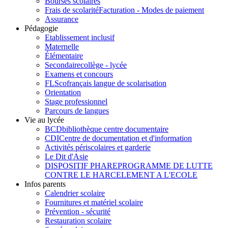
Bourses scolaires
Frais de scolarité
Facturation - Modes de paiement
Assurance
Pédagogie
Etablissement inclusif
Maternelle
Élémentaire
Secondaire
collège - lycée
Examens et concours
FLSco
français langue de scolarisation
Orientation
Stage professionnel
Parcours de langues
Vie au lycée
BCD
bibliothèque centre documentaire
CDI
Centre de documentation et d'information
Activités périscolaires et garderie
Le Dit d'Asie
DISPOSITIF PHARE
PROGRAMME DE LUTTE
CONTRE LE HARCELEMENT A L'ECOLE
Infos parents
Calendrier scolaire
Fournitures et matériel scolaire
Prévention - sécurité
Restauration scolaire