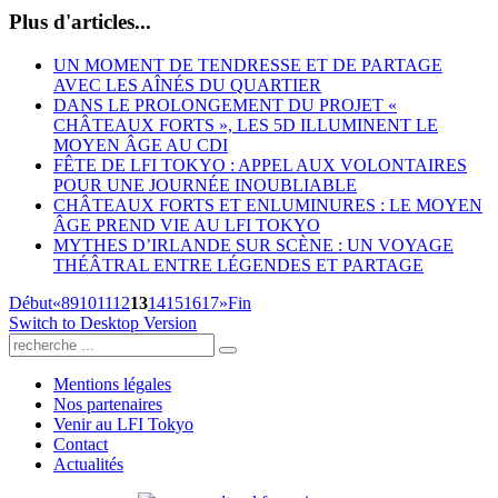
Plus d'articles...
UN MOMENT DE TENDRESSE ET DE PARTAGE
AVEC LES AÎNÉS DU QUARTIER
DANS LE PROLONGEMENT DU PROJET «
CHÂTEAUX FORTS », LES 5D ILLUMINENT LE
MOYEN ÂGE AU CDI
FÊTE DE LFI TOKYO : APPEL AUX VOLONTAIRES
POUR UNE JOURNÉE INOUBLIABLE
CHÂTEAUX FORTS ET ENLUMINURES : LE MOYEN
ÂGE PREND VIE AU LFI TOKYO
MYTHES D’IRLANDE SUR SCÈNE : UN VOYAGE
THÉÂTRAL ENTRE LÉGENDES ET PARTAGE
Début
«
8
9
10
11
12
13
14
15
16
17
»
Fin
Switch to Desktop Version
Mentions légales
Nos partenaires
Venir au LFI Tokyo
Contact
Actualités